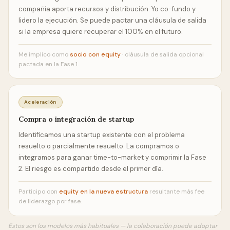
compañía aporta recursos y distribución. Yo co-fundo y
lidero la ejecución. Se puede pactar una cláusula de salida
si la empresa quiere recuperar el 100% en el futuro.
Me implico como
socio con equity
· cláusula de salida opcional
pactada en la Fase 1.
Aceleración
Compra o integración de startup
Identificamos una startup existente con el problema
resuelto o parcialmente resuelto. La compramos o
integramos para ganar time-to-market y comprimir la Fase
2. El riesgo es compartido desde el primer día.
Participo con
equity en la nueva estructura
resultante más fee
de liderazgo por fase.
Estos son los modelos más habituales — la colaboración puede adoptar